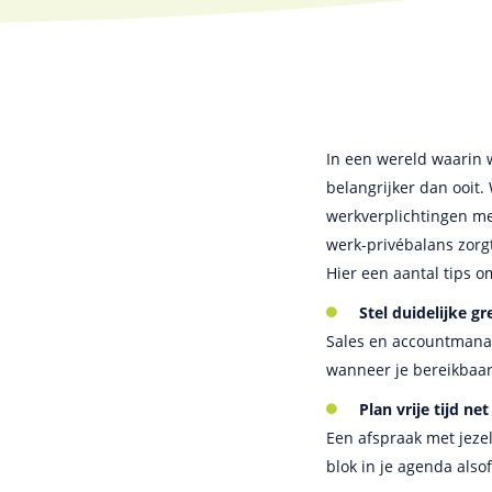
In een wereld waarin w
belangrijker dan ooit.
werkverplichtingen met
werk-privébalans zorgt
Hier een aantal tips o
Stel duidelijke g
Sales en accountmana
wanneer je bereikbaar 
Plan vrije tijd ne
Een afspraak met jezel
blok in je agenda also