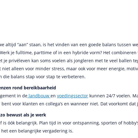
e altijd “aan” staan, is het vinden van een goede balans tussen we
 Werk je fulltime, parttime of in een hybride vorm? Het combineren
 je privéleven kan soms voelen als jongleren met te veel ballen te
 niet alleen voor minder stress, maar ook voor meer energie, motiv
m die balans stap voor stap te verbeteren.
renzen rond bereikbaarheid
gement in de
landbouw
en
voedingssector
kunnen 24/7 voelen. Ma
bent voor klanten en collega’s en wanneer niet. Dat voorkomt dat j
t zo bewust als je werk
f is óók belangrijk. Plan tijd in voor ontspanning, sporten of hobby
f het een belangrijke vergadering is.