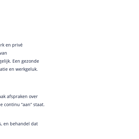
rk en privé
 van
gelijk. Een gezonde
atie en werkgeluk.
ak afspraken over
e continu “aan” staat.
’s, en behandel dat