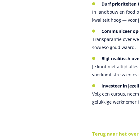
Durf prioriteiten 
In landbouw en food om
kwaliteit hoog — voor j
Communiceer open
Transparantie over we
sowieso goud waard.
Blijf realitisch o
Je kunt niet altijd al
voorkomt stress en ove
Investeer in jezel
Volg een cursus, neem 
gelukkige werknemer 
Terug naar het over