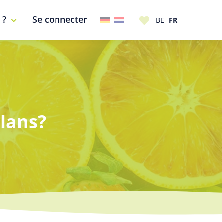
 ?
Se connecter
alans?