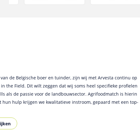
itment
l International
wij regelmatig gebruik van AgriFoodMatch om de juiste kandidaat
r van de Belgische boer en tuinder, zijn wij met Arvesta continu op
dverteren op deze jobsite in combinatie met onze eigen ´direct
in the Field. Dit wilt zeggen dat wij soms heel specifieke profielen
iFoodMatch is altijd goed. Ik vind het leuk dat ik alleen een e-
cesvolle combinatie. Door op AgriFoodMatch aanwezig te zijn,
lls als de passie voor de landbouwsector. Agrifoodmatch is hierin
 job kan plaatsen. Ik zou zeggen dat alles goed verloopt. Wij zijn
ns te vinden. In België is AgriFoodMatch de marktleider en voor
 hun hulp krijgen we kwalitatieve instroom, gepaard met een top-
ige echte gespecialiseerde vacaturesite voor hoger opgeleiden in d
ijken
ijken
ijken