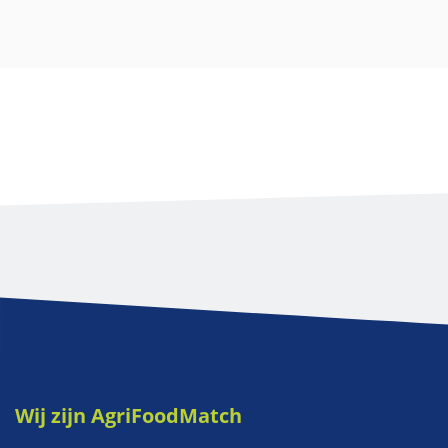
Wij zijn AgriFoodMatch