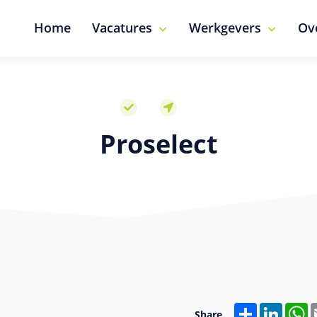
Home
Vacatures
Werkgevers
Ov
Proselect
Share
Linked
W
Share