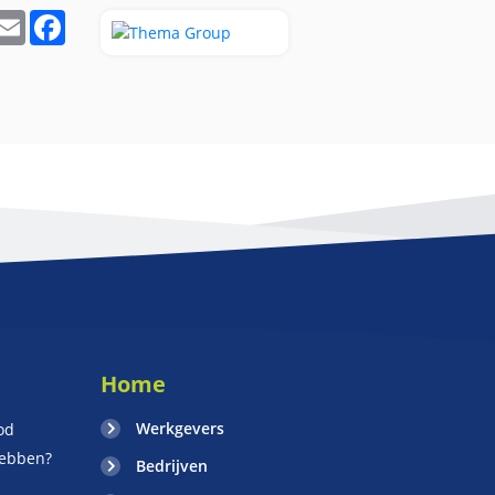
In
hatsApp
Email
Facebook
Home
Werkgevers
od
hebben?
Bedrijven