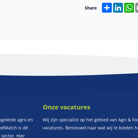
Share
Linked
W
Share
Onze vacatures
geleide agro en
Wij zijn specialist op het gebied van Agri & Fo
oodMatch is dé
vacatures. Benieuwd naar wat wij te bieden 
sector. Hier