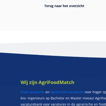
Wij zijn AgriFoodMatch
Food vacatures
en
Agrarische vacatures
voor hoger op
bio- ingenieurs op Bachelor en Master niveau! AgriF
vacaturebank voor vacatures in de agrarische en food 