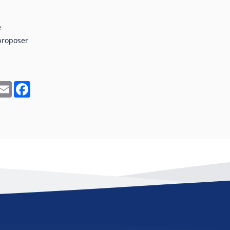
e
 proposer
In
hatsApp
Email
Facebook