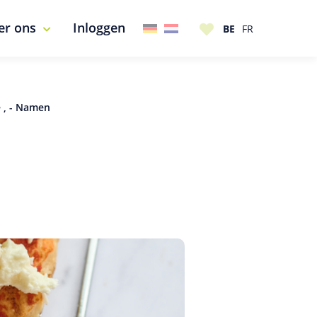
er ons
Inloggen
 , - Namen