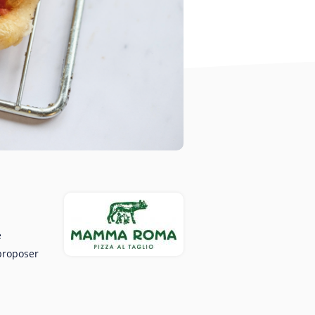
e
 proposer