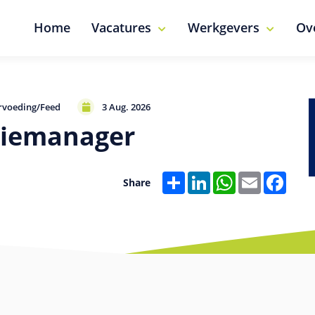
Home
Vacatures
Werkgevers
Ov
rvoeding/Feed
3 Aug. 2026
tiemanager
Share
LinkedIn
WhatsApp
Email
Faceb
Share