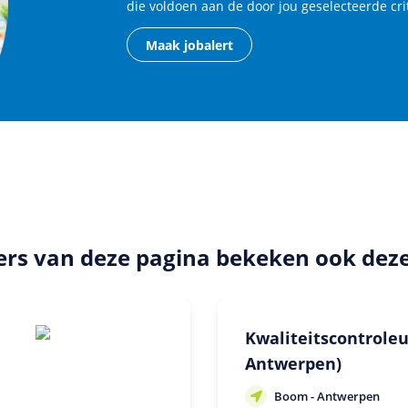
die voldoen aan de door jou geselecteerde cri
Maak jobalert
rs van deze pagina bekeken ook dez
Kwaliteitscontroleu
Antwerpen)
Boom - Antwerpen