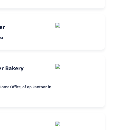
er
ea
r Bakery
ome Office, of op kantoor in