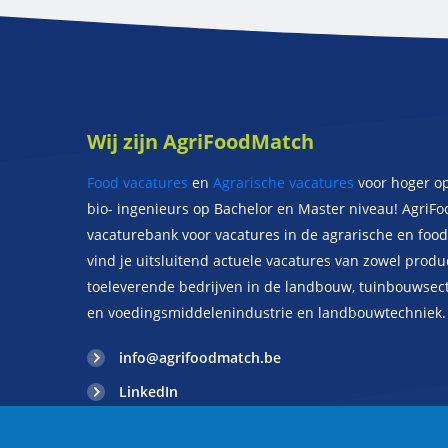
Wij zijn AgriFoodMatch
Food vacatures
en
Agrarische vacatures
voor hoger op
bio- ingenieurs op Bachelor en Master niveau! AgriF
vacaturebank voor vacatures in de agrarische en food 
vind je uitsluitend actuele vacatures van zowel prod
toeleverende bedrijven in de landbouw, tuinbouwsect
en voedingsmiddelenindustrie en landbouwtechniek.
info@agrifoodmatch.be
LinkedIn
+31 43 604 22 92