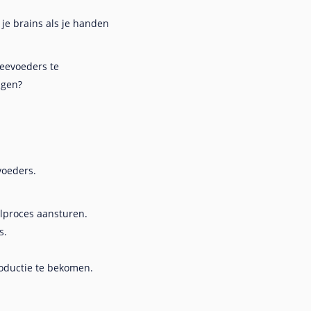
je brains als je handen
veevoeders te
igen?
voeders.
lproces aansturen.
s.
oductie te bekomen.