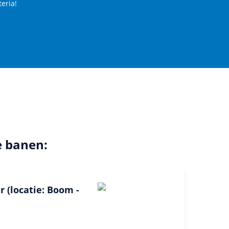
teria!
e banen:
r (locatie: Boom -