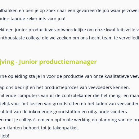
lbanken en ben je op zoek naar een gevarieerde job waar je zowel 
nderstaande zeker iets voor jou!
t een junior productieverantwoordelijke om onze kwaliteitsvolle 
enthousiaste collega die we zoeken om ons hecht team te vervolled
jving - Junior productiemanager
rne opleiding sta je in voor de productie van onze kwalitatieve vee
stap ons bedrijf en het productieproces van veevoeders kennen.
chillende computers vanuit de controlekamer die het meng- en maa
elijk voor het lossen van grondstoffen en het laden van veevoeder
waliteit van de inkomende grondstoffen en uitgaande voeders.
n met je collega’s om een optimale werking en planning van de pr
n klanten behoort tot je takenpakket.
 job!