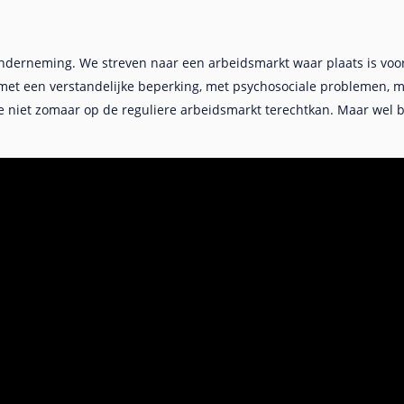
 onderneming. We streven naar een arbeidsmarkt waar plaats is voo
 met een verstandelijke beperking, met psychosociale problemen, 
e niet zomaar op de reguliere arbeidsmarkt terechtkan. Maar wel bi