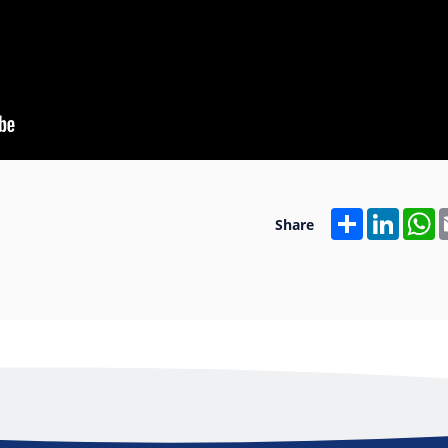
Share
Linked
W
Share