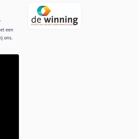
r
met een
j ons.