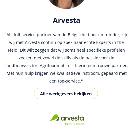
Human Capital International
Match Recruitment
Arvesta
"Als full-service partner van de Belgische boer en tuinder, zijn
De communicatie met AgriFoodMatch is altijd goed. Ik vind
Vanaf het begin maken wij regelmatig gebruik van
het leuk dat ik alleen een e-mail moet sturen en mijn job kan
AgriFoodMatch om de juiste kandidaat te vinden. De mix van
wij met Arvesta continu op zoek naar echte Experts in the
plaatsen. Ik zou zeggen dat alles goed verloopt. Wij zijn blij
Field. Dit wilt zeggen dat wij soms heel specifieke profielen
adverteren op deze jobsite in combinatie met onze eigen
´direct search´ is een zeer succesvolle combinatie. Door op
zoeken met zowel de skills als de passie voor de
met AgriFoodMatch.
landbouwsector. Agrifoodmatch is hierin een trouwe partner.
AgriFoodMatch aanwezig te zijn, weten meer kandidaten ons
Alle werkgevers bekijken
te vinden. In België is AgriFoodMatch de marktleider en voor
Met hun hulp krijgen we kwalitatieve instroom, gepaard met
ons ook eigenlijk de enige echte gespecialiseerde vacaturesite
een top-service."
voor hoger opgeleiden in de food en agri.
Alle werkgevers bekijken
Alle werkgevers bekijken