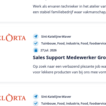
Werk als ervaren technieker in het atelier va
een stabiel familiebedrijf waar vakmanschap
Sint-Katelijne-Waver
Tuinbouw
Food, industrie
Food, foodservic
27 Jul. 2026
Sales Support Medewerker Gr
Op zoek naar een verbazend plezante job waa
voor lekkere producten van bij ons mee vor
en zo een merkbaar...
Sint-Katelijne-Waver
Tuinbouw
Food, industrie
Food, foodservic