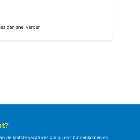
es dan snel verder
ht?
an de laatste vacatures die bij ons binnenkomen en