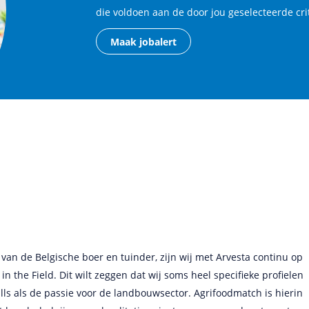
die voldoen aan de door jou geselecteerde cri
Maak jobalert
itment
l International
wij regelmatig gebruik van AgriFoodMatch om de juiste kandidaat
r van de Belgische boer en tuinder, zijn wij met Arvesta continu op
dverteren op deze jobsite in combinatie met onze eigen ´direct
in the Field. Dit wilt zeggen dat wij soms heel specifieke profielen
iFoodMatch is altijd goed. Ik vind het leuk dat ik alleen een e-
cesvolle combinatie. Door op AgriFoodMatch aanwezig te zijn,
lls als de passie voor de landbouwsector. Agrifoodmatch is hierin
 job kan plaatsen. Ik zou zeggen dat alles goed verloopt. Wij zijn
ns te vinden. In België is AgriFoodMatch de marktleider en voor