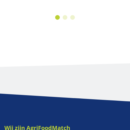
Wij zijn AgriFoodMatch