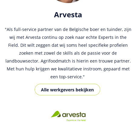
Human Capital International
Match Recruitment
Arvesta
"Als full-service partner van de Belgische boer en tuinder, zijn
De communicatie met AgriFoodMatch is altijd goed. Ik vind
Vanaf het begin maken wij regelmatig gebruik van
het leuk dat ik alleen een e-mail moet sturen en mijn job kan
AgriFoodMatch om de juiste kandidaat te vinden. De mix van
wij met Arvesta continu op zoek naar echte Experts in the
plaatsen. Ik zou zeggen dat alles goed verloopt. Wij zijn blij
Field. Dit wilt zeggen dat wij soms heel specifieke profielen
adverteren op deze jobsite in combinatie met onze eigen
´direct search´ is een zeer succesvolle combinatie. Door op
zoeken met zowel de skills als de passie voor de
met AgriFoodMatch.
landbouwsector. Agrifoodmatch is hierin een trouwe partner.
AgriFoodMatch aanwezig te zijn, weten meer kandidaten ons
Alle werkgevers bekijken
te vinden. In België is AgriFoodMatch de marktleider en voor
Met hun hulp krijgen we kwalitatieve instroom, gepaard met
ons ook eigenlijk de enige echte gespecialiseerde vacaturesite
een top-service."
voor hoger opgeleiden in de food en agri.
Alle werkgevers bekijken
Alle werkgevers bekijken