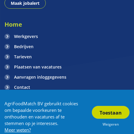
Maak jobalert
Home
Werkgevers
Bedrijven
Tarieven
Plaatsen van vacatures
Aanvragen inloggegevens
Contact
Blogs
AgriFoodMatch BV gebruikt cookies
om bepaalde voorkeuren te
onthouden en vacatures af te
Copyright AgriFoodMatch 2026
| Privacy
| Algemene voorwaarden
stemmen op je interesses.
Weigeren
| Sitemap
| Powered by OTYS
| Vacature Overzicht
| Partners
Meer weten?
| Tuinbouw vacatures